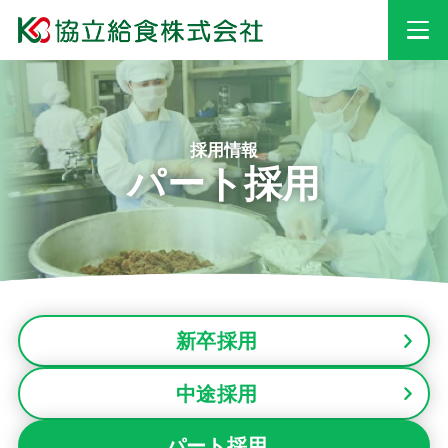
事業情報
採用情報
パート採用
安心・安全への
取り組み
採用情報
新卒採用
会社情報
中途採用
お知らせ
パート採用