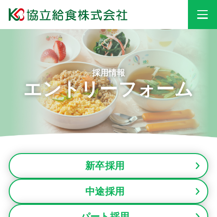
事業情報
採用情報
エントリーフォーム
安心・安全への
取り組み
採用情報
新卒採用
会社情報
中途採用
お知らせ
パート採用