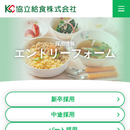
事業情報
採用情報
エントリーフォーム
安心・安全への
取り組み
採用情報
新卒採用
会社情報
中途採用
お知らせ
パート採用