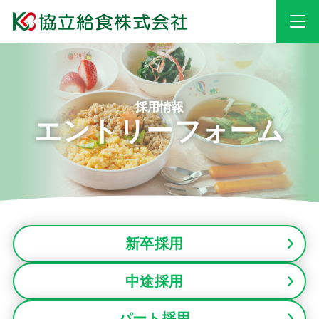
事業情報
採用情報
エントリーフォーム
安心・安全への
取り組み
採用情報
新卒採用
会社情報
中途採用
お知らせ
パート採用