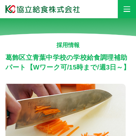
事業情報
採用情報
安心・安全への
取り組み
葛飾区立青葉中学校の学校給食調理補助
パート【Wワーク可/15時まで/週3日～】
採用情報
会社情報
お知らせ