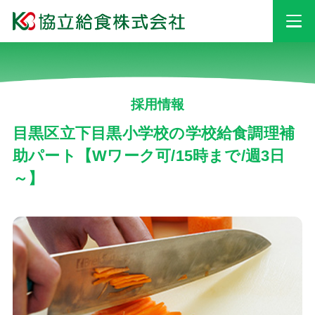
事業情報
採用情報
安心・安全への
取り組み
目黒区立下目黒小学校の学校給食調理補
助パート【Wワーク可/15時まで/週3日
～】
採用情報
会社情報
お知らせ