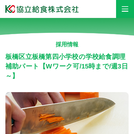
事業情報
採用情報
安心・安全への
取り組み
板橋区立板橋第四小学校の学校給食調理
補助パート【Wワーク可/15時まで/週3日
～】
採用情報
会社情報
お知らせ