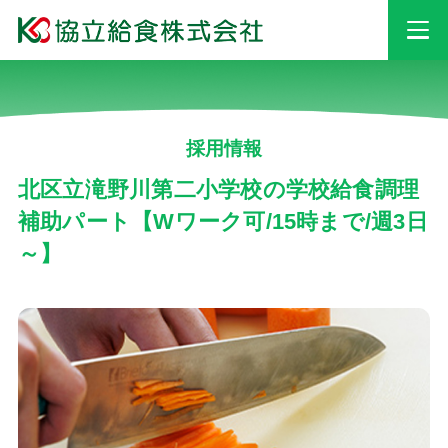
事業情報
採用情報
安心・安全への
取り組み
北区立滝野川第二小学校の学校給食調理
補助パート【Wワーク可/15時まで/週3日
～】
採用情報
会社情報
お知らせ