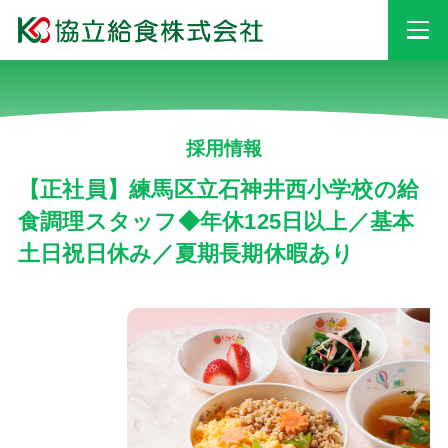
事業情報
採用情報
安心・安全への
取り組み
【正社員】練馬区立石神井西小学校の給
食調理スタッフ◆年休125日以上／基本
土日祝日休み／夏期長期休暇あり
採用情報
会社情報
お知らせ