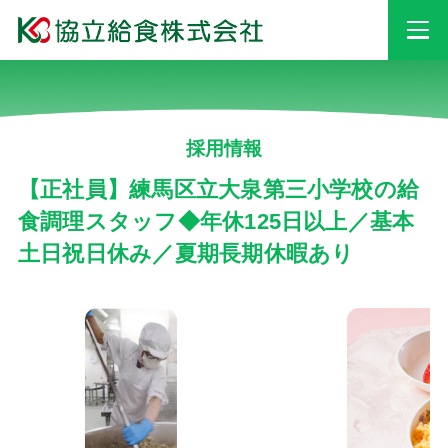
事業情報
採用情報
安心・安全への
取り組み
【正社員】練馬区立大泉第三小学校の給
食調理スタッフ◆年休125日以上／基本
土日祝日休み／夏期長期休暇あり
採用情報
会社情報
お知らせ