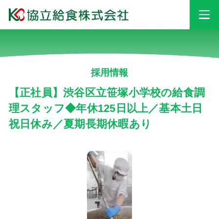
事業情報
採用情報
安心・安全への
取り組み
【正社員】渋谷区立笹塚小学校の給食調
理スタッフ◆年休125日以上／基本土日
祝日休み／夏期長期休暇あり
採用情報
会社情報
お知らせ