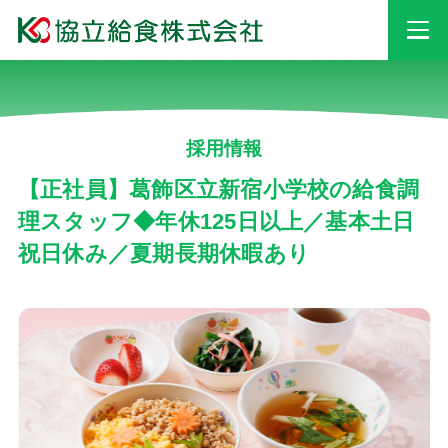
事業情報
採用情報
安心・安全への
取り組み
【正社員】葛飾区立新宿小学校の給食調
理スタッフ◆年休125日以上／基本土日
祝日休み／夏期長期休暇あり
採用情報
会社情報
お知らせ