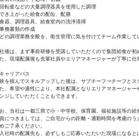
回転釜などの大量調理器具を使用した調理
でき上がった給食の配缶、配膳
食器、調理器具、給食室内の洗浄清掃
事務書類の作成
どの調理業務全般を、衛生管理に気を付けてチーム作業して
社後は、まず事前研修を受講していただくので集団給食が初
た、現場配属後も先輩社員やエリアマネージャーが丁寧に仕
キャリアパス
験を積んでスキルアップした後は、サブチーフ⇒チーフとス
た、希望や適性により、本社配属となりエリアマネージャー
ンジしていただくこともできます。
お、当社は一都三県で小・中学校、保育園、福祉施設等の給
員につきましては、ご自宅からの距離・通勤時間を考慮のう
めご了承ください。
入社時の配属先も、必ずしもご応募いただいた現場になると