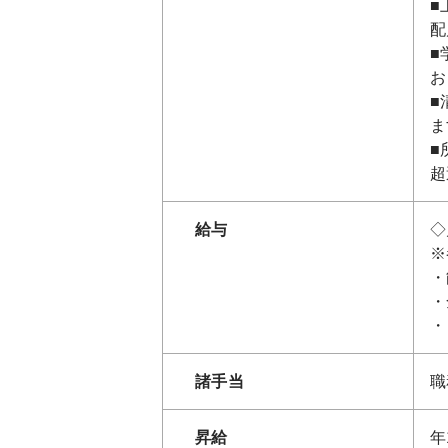
■
配
■
お
■
ま
■
超
給与
◇
※
・
・
・
諸手当
職
昇給
年