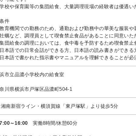
学校や保育園等の集団給食、大量調理現場の経験者は優遇い
条件
教育機関での勤務のため、通勤および勤務中の華美な服装や
牡蠣など、調理員として喫食禁止食品があることに同意いた
集団給食の調理においては、食中毒を予防するため喫食禁止
日本語での日常会話ができる方、日本語の読み書きができる
日本語で書かれた指示書やマニュアルを理解できることが必
浜市立品濃小学校内の給食室
奈川県横浜市戸塚区品濃町504-1
R湘南新宿ライン・横須賀線「東戸塚駅」より徒歩5分
7:00～16:00
実働8時間/休憩60分