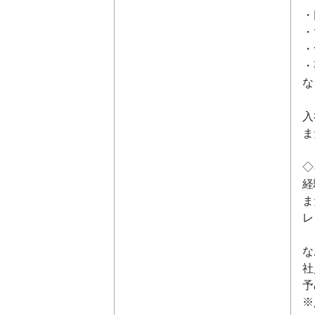
・
・
・
・
な
入
ま
◇
経
ま
レ
な
社
予
※