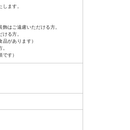
たします。
装飾はご遠慮いただける方。
だける方。
食品があります）
方。
須です）