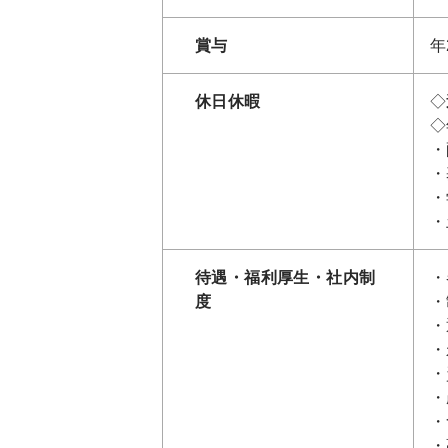
賞与
年
休日休暇
◇
◇
・
・
・
・
待遇・福利厚生・社内制
・
度
・
・
・
・
・
・
・