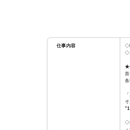
仕事内容
◇
◇
★
首
各
「
そ
”
◇
・