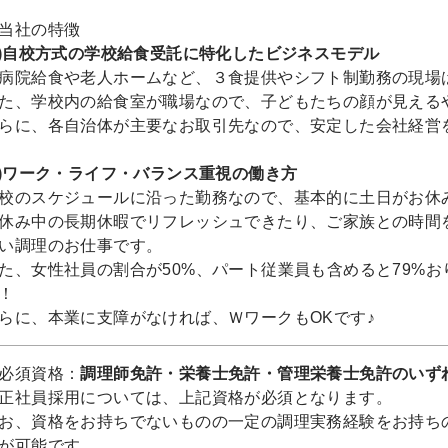
当社の特徴
1)自校方式の学校給食受託に特化したビジネスモデル
病院給食や老人ホームなど、３食提供やシフト制勤務の現場
た、学校内の給食室が職場なので、子どもたちの顔が見える
らに、各自治体が主要なお取引先なので、安定した会社経営
2)ワーク・ライフ・バランス重視の働き方
校のスケジュールに沿った勤務なので、基本的に土日がお休み
休み中の長期休暇でリフレッシュできたり、ご家族との時間
い調理のお仕事です。
た、女性社員の割合が50%、パート従業員も含めると79%
！
らに、本業に支障がなければ、ＷワークもOKです♪
必須資格：
調理師免許・栄養士免許・管理栄養士免許のいず
正社員採用については、上記資格が必須となります。
お、資格をお持ちでないものの一定の調理実務経験をお持ち
が可能です。