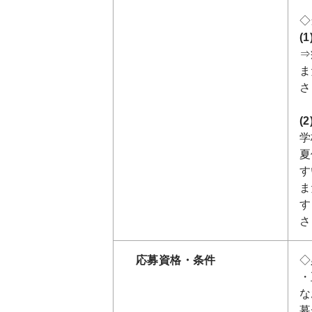
◇
(
⇒
ま
さ
(
学
夏
す
ま
す
さ
応募資格・条件
◇
・
な
募