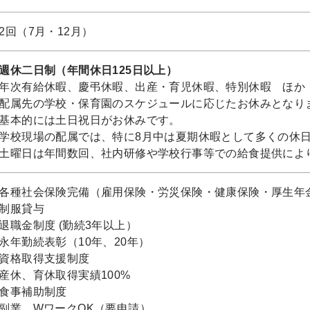
2回（7月・12月）
週休二日制（年間休日125日以上）
年次有給休暇、慶弔休暇、出産・育児休暇、特別休暇 ほか
配属先の学校・保育園のスケジュールに応じたお休みとなり
基本的には土日祝日がお休みです。
学校現場の配属では、特に8月中は夏期休暇として多くの休
土曜日は年間数回、社内研修や学校行事等での給食提供によ
各種社会保険完備（雇用保険・労災保険・健康保険・厚生年
制服貸与
退職金制度 (勤続3年以上）
永年勤続表彰（10年、20年）
資格取得支援制度
産休、育休取得実績100%
食事補助制度
副業、WワークOK（要申請）