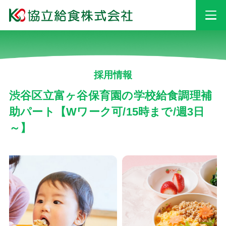
事業情報
採用情報
安心・安全への
取り組み
渋谷区立富ヶ谷保育園の学校給食調理補
助パート【Wワーク可/15時まで/週3日
～】
採用情報
会社情報
お知らせ