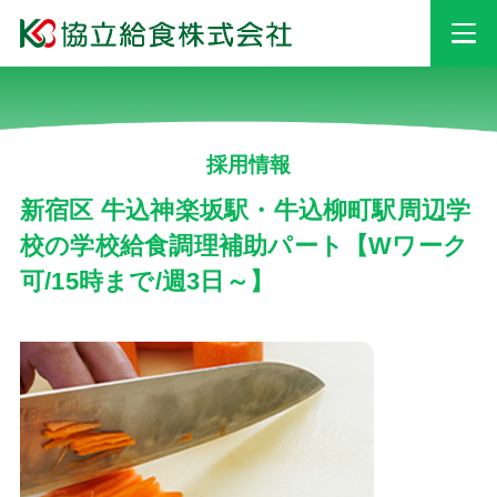
事業情報
採用情報
安心・安全への
取り組み
新宿区 牛込神楽坂駅・牛込柳町駅周辺学
校の学校給食調理補助パート【Wワーク
可/15時まで/週3日～】
採用情報
会社情報
お知らせ