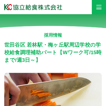
事業情報
採用情報
安心・安全への
取り組み
世田谷区 若林駅・梅ヶ丘駅周辺学校の学
校給食調理補助パート【Wワーク可/15時
まで/週3日～】
採用情報
会社情報
お知らせ