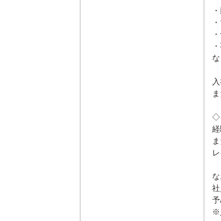
・
・
・
・
な
入
ま
◇
経
ま
レ
な
社
予
※