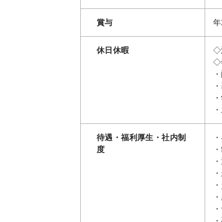
賞与
年
休日休暇
◇
◇
・
・
・
・
待遇・福利厚生・社内制
・
度
・
・
・
・
・
・
・