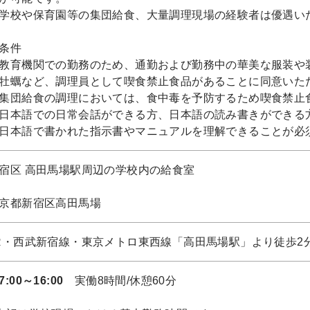
学校や保育園等の集団給食、大量調理現場の経験者は優遇い
条件
教育機関での勤務のため、通勤および勤務中の華美な服装や
牡蠣など、調理員として喫食禁止食品があることに同意いた
集団給食の調理においては、食中毒を予防するため喫食禁止
日本語での日常会話ができる方、日本語の読み書きができる
日本語で書かれた指示書やマニュアルを理解できることが必
宿区 高田馬場駅周辺の学校内の給食室
京都新宿区高田馬場
R・西武新宿線・東京メトロ東西線「高田馬場駅」より徒歩2
7:00～16:00
実働8時間/休憩60分