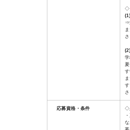
◇
(
⇒
ま
さ
(
学
夏
す
ま
す
さ
応募資格・条件
◇
・
な
募