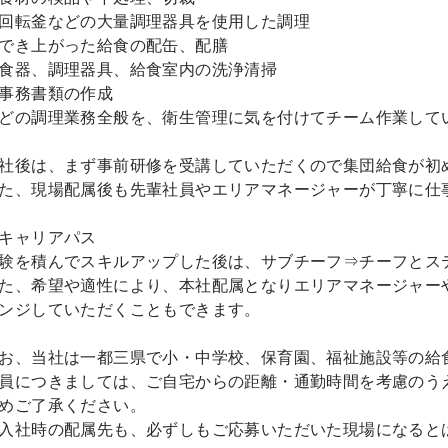
回転釜などの大量調理器具を使用した調理
でき上がった給食の配缶、配膳
食器、調理器具、給食室内の洗浄清掃
事務書類の作成
どの調理業務全般を、衛生管理に気を付けてチーム作業して
社後は、まず事前研修を受講していただくので集団給食が初
た、現場配属後も先輩社員やエリアマネージャーが丁寧に仕
キャリアパス
験を積んでスキルアップした後は、サブチーフ⇒チーフとス
た、希望や適性により、本社配属となりエリアマネージャー
ンジしていただくこともできます。
お、当社は一都三県で小・中学校、保育園、福祉施設等の給
員につきましては、ご自宅からの距離・通勤時間を考慮のう
めご了承ください。
入社時の配属先も、必ずしもご応募いただいた現場になると