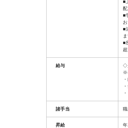
■
配
■
お
■
ま
■
超
給与
◇
※
・
・
・
諸手当
職
昇給
年