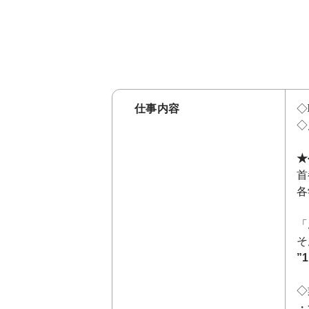
仕事内容
◇
◇
★
首
各
「
そ
”
◇
・