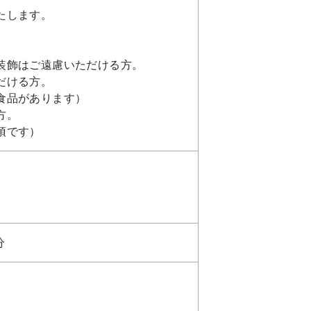
たします。
装飾はご遠慮いただける方。
だける方。
食品があります）
方。
須です）
分