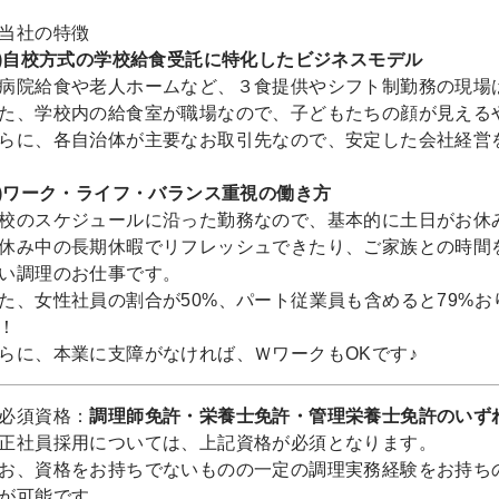
当社の特徴
1)自校方式の学校給食受託に特化したビジネスモデル
病院給食や老人ホームなど、３食提供やシフト制勤務の現場
た、学校内の給食室が職場なので、子どもたちの顔が見える
らに、各自治体が主要なお取引先なので、安定した会社経営
2)ワーク・ライフ・バランス重視の働き方
校のスケジュールに沿った勤務なので、基本的に土日がお休み
休み中の長期休暇でリフレッシュできたり、ご家族との時間
い調理のお仕事です。
た、女性社員の割合が50%、パート従業員も含めると79%
！
らに、本業に支障がなければ、ＷワークもOKです♪
必須資格：
調理師免許・栄養士免許・管理栄養士免許のいず
正社員採用については、上記資格が必須となります。
お、資格をお持ちでないものの一定の調理実務経験をお持ち
が可能です。