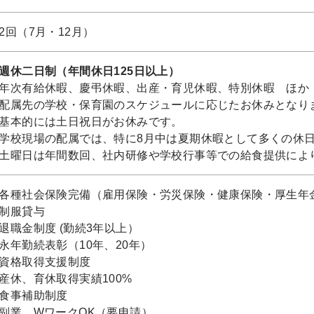
2回（7月・12月）
週休二日制（年間休日125日以上）
年次有給休暇、慶弔休暇、出産・育児休暇、特別休暇 ほか
配属先の学校・保育園のスケジュールに応じたお休みとなり
基本的には土日祝日がお休みです。
学校現場の配属では、特に8月中は夏期休暇として多くの休
土曜日は年間数回、社内研修や学校行事等での給食提供によ
各種社会保険完備（雇用保険・労災保険・健康保険・厚生年
制服貸与
退職金制度 (勤続3年以上）
永年勤続表彰（10年、20年）
資格取得支援制度
産休、育休取得実績100%
食事補助制度
副業、WワークOK（要申請）