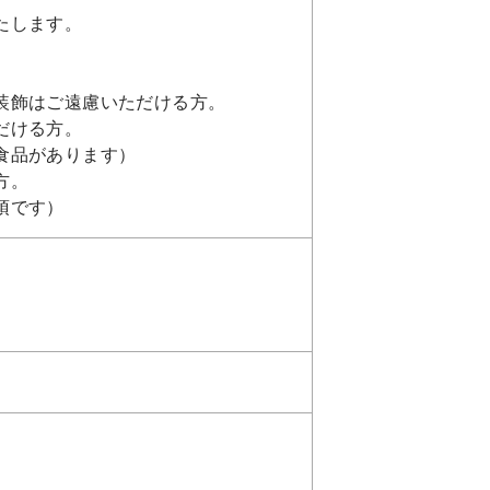
たします。
装飾はご遠慮いただける方。
だける方。
食品があります）
方。
須です）