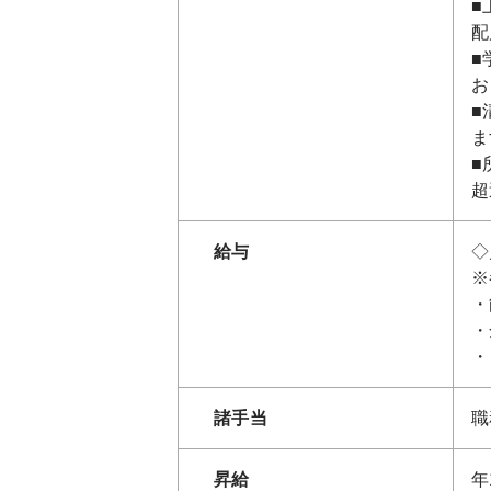
■
配
■
お
■
ま
■
超
給与
◇
※
・
・
・
諸手当
職
昇給
年