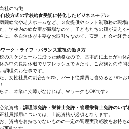
当社の特徴
1)自校方式の学校給食受託に特化したビジネスモデル
病院給食や老人ホームなど、３食提供やシフト制勤務の現場
た、学校内の給食室が職場なので、子どもたちの顔が見える
らに、各自治体が主要なお取引先なので、安定した会社経営
2)ワーク・ライフ・バランス重視の働き方
校のスケジュールに沿った勤務なので、基本的に土日がお休み
休み中の長期休暇でリフレッシュできたり、ご家族との時間
い調理のお仕事です。
た、女性社員の割合が50%、パート従業員も含めると79%
！
らに、本業に支障がなければ、ＷワークもOKです♪
必須資格：
調理師免許・栄養士免許・管理栄養士免許のいず
正社員採用については、上記資格が必須となります。
お、資格をお持ちでないものの一定の調理実務経験をお持ち
が可能です。