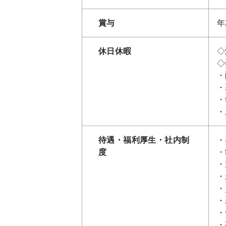
賞与
年
休日休暇
◇
◇
・
・
・
・
待遇・福利厚生・社内制
・
度
・
・
・
・
・
・
・