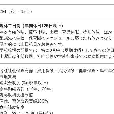
2回（7月・12月）
週休二日制（年間休日125日以上）
年次有給休暇、慶弔休暇、出産・育児休暇、特別休暇 ほか
配属先の学校・保育園のスケジュールに応じたお休みとなり
基本的には土日祝日がお休みです。
学校現場の配属では、特に8月中は夏期休暇として多くの休
土曜日は年間数回、社内研修や学校行事等での給食提供によ
各種社会保険完備（雇用保険・労災保険・健康保険・厚生年
制服貸与
退職金制度 (勤続3年以上）
永年勤続表彰（10年、20年）
資格取得支援制度
産休、育休取得実績100%
食事補助制度
副業、WワークOK（要申請）