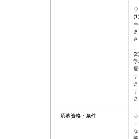
◇
(
⇒
ま
さ
(
学
夏
す
ま
す
さ
応募資格・条件
◇
・
な
募