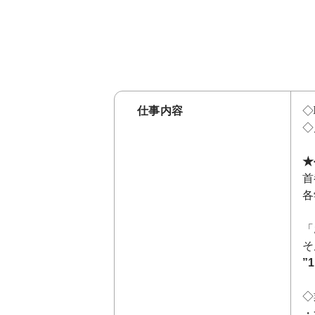
仕事内容
◇
◇
★
首
各
「
そ
”
◇
・