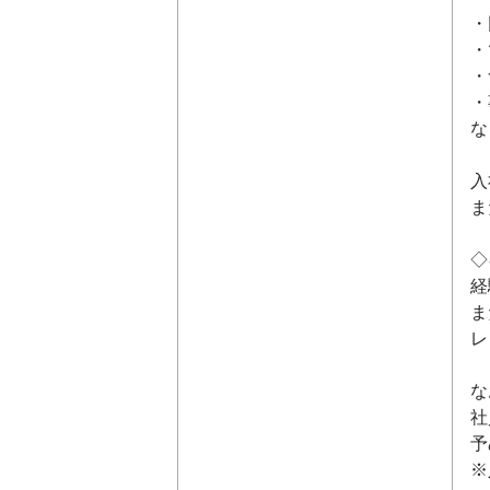
・
・
・
・
な
入
ま
◇
経
ま
レ
な
社
予
※