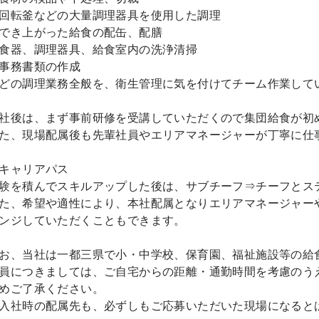
回転釜などの大量調理器具を使用した調理
でき上がった給食の配缶、配膳
食器、調理器具、給食室内の洗浄清掃
事務書類の作成
どの調理業務全般を、衛生管理に気を付けてチーム作業して
社後は、まず事前研修を受講していただくので集団給食が初
た、現場配属後も先輩社員やエリアマネージャーが丁寧に仕
キャリアパス
験を積んでスキルアップした後は、サブチーフ⇒チーフとス
た、希望や適性により、本社配属となりエリアマネージャー
ンジしていただくこともできます。
お、当社は一都三県で小・中学校、保育園、福祉施設等の給
員につきましては、ご自宅からの距離・通勤時間を考慮のう
めご了承ください。
入社時の配属先も、必ずしもご応募いただいた現場になると