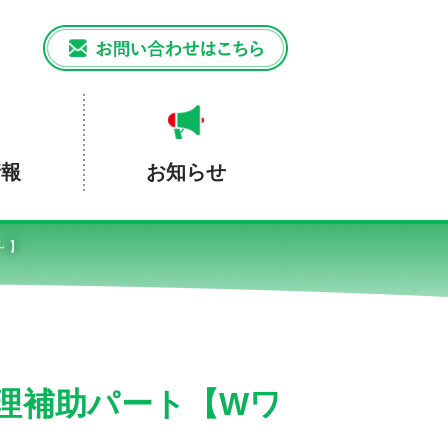
情報
お知らせ
～】
理補助パート【Wワ