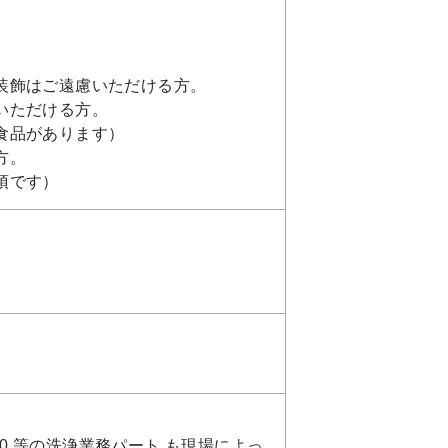
装飾はご遠慮いただける方。
いただける方。
食品があります）
方。
須です）
5:00 等の洗浄業務パート も現場によっ