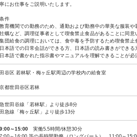
寧にお仕事をご説明いたします。
条件
教育機関での勤務のため、通勤および勤務中の華美な服装や
牡蠣など、調理従事者として喫食禁止食品があることに同意
集団給食の調理においては、食中毒を予防するため喫食禁止
日本語での日常会話ができる方、日本語の読み書きができる
日本語で書かれた指示書やマニュアルを理解できることが必
田谷区 若林駅・梅ヶ丘駅周辺の学校内の給食室
京都世田谷区若林
急世田谷線「若林駅」より徒歩8分
田急線「梅ヶ丘駅」より徒歩13分
9:00～15:00
実働5.5時間/休憩30分
7:00～16:00 等の長時間勤務（ロングパート）、11:00～1