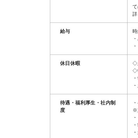
て
詳
給与
時
・
・
休日休暇
◇
◇
・
・
待遇・福利厚生・社内制
・
度
※
・
・
・