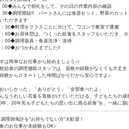
：00◆みんなで朝礼をして、その日の作業内容の確認
：30◆調理開始!! パートさんには食器セット、野菜のカッ
いただきます
1：30◆料理をクラスごとに分けて、ワゴンで教室で運搬
2：00◆お昼休憩は、つくった給食をスタッフもいただき、ホ
3：00◆調理器具・食器洗浄・清掃
5：00◆おつかれさまでした!!
ずは簡単なお仕事から始めましょう☆
校給食の調理補助スタッフは、資格や経験がなくても大丈夫
経験からスタートした仲間ばかりだから安心ですよ♪
おいしかった」「ありがとう」「全部食べたよ」
んなうれしい言葉を直接かけていただける、子どもたちの成
10年、20年先も子どもたちの思い出に残る給食”を、一緒に届
 調理師免許を”お持ちでない方”大歓迎！
食のお仕事が未経験もOK♪