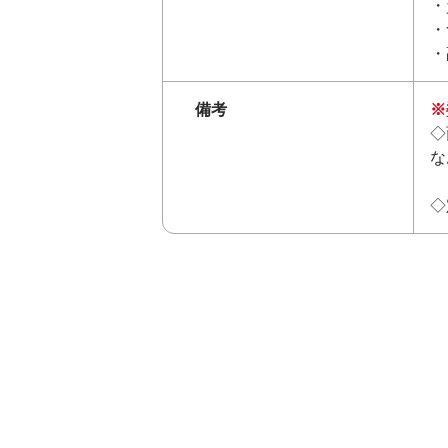
・
・
・
備考
※
◇
な
◇