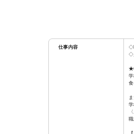
仕事内容
◇
◇
★
学
食
ま
学
〈
職
【