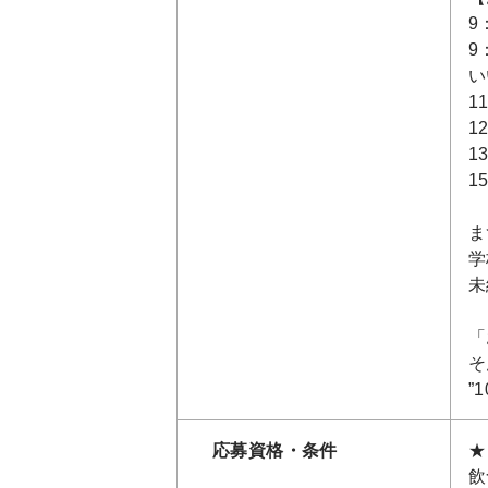
9
9
い
1
1
1
1
ま
学
未
「
そ
”
応募資格・条件
★
飲