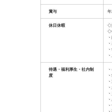
賞与
年
休日休暇
◇
◇
・
・
・
・
待遇・福利厚生・社内制
・
度
・
・
・
・
・
・
・