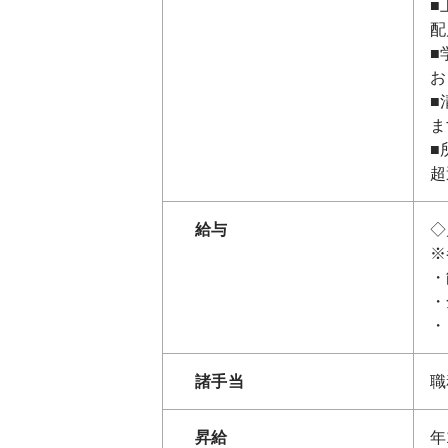
■
配
■
お
■
ま
■
超
給与
◇
※
・
・
・
諸手当
職
昇給
年