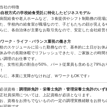
当社の特徴
1)自校方式の学校給食受託に特化したビジネスモデル
病院給食や老人ホームなど、３食提供やシフト制勤務の現場
た、学校内の給食室が職場なので、子どもたちの顔が見える
らに、各自治体が主要なお取引先なので、安定した会社経営
2)ワーク・ライフ・バランス重視の働き方
校のスケジュールに沿った勤務なので、基本的に土日がお休み
休み中の長期休暇でリフレッシュできたり、ご家族との時間
い調理のお仕事です。
た、女性社員の割合が50%、パート従業員も含めると79%
！
らに、本業に支障がなければ、ＷワークもOKです♪
必須資格：
調理師免許・栄養士免許・管理栄養士免許のいず
正社員採用については、上記資格が必須となります。
お、資格をお持ちでないものの一定の調理実務経験をお持ち
が可能です。