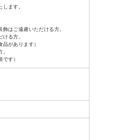
たします。
装飾はご遠慮いただける方。
だける方。
食品があります）
方。
須です）