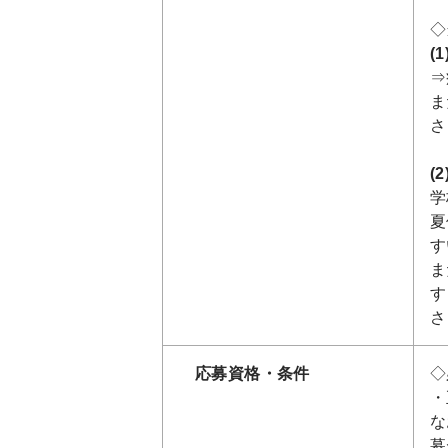
◇
(
⇒
ま
さ
(
学
夏
す
ま
す
さ
応募資格・条件
◇
・
な
募