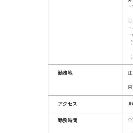
・
◇
・
・
（
・
（
勤務地
江
東
アクセス
J
勤務時間
◇