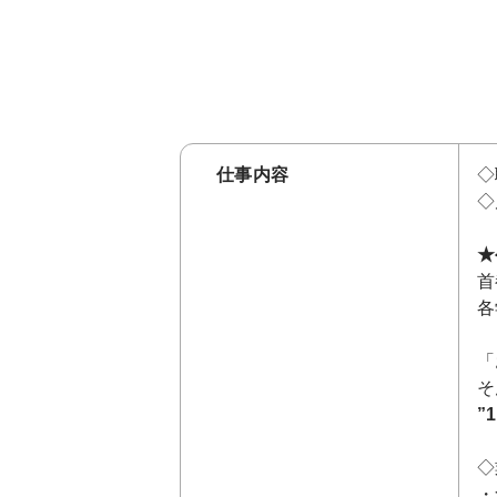
仕事内容
◇
◇
★
首
各
「
そ
”
◇
・