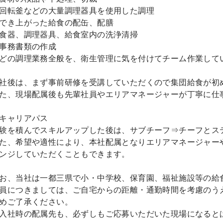
回転釜などの大量調理器具を使用した調理
でき上がった給食の配缶、配膳
食器、調理器具、給食室内の洗浄清掃
事務書類の作成
どの調理業務全般を、衛生管理に気を付けてチーム作業して
社後は、まず事前研修を受講していただくので集団給食が初
た、現場配属後も先輩社員やエリアマネージャーが丁寧に仕
キャリアパス
験を積んでスキルアップした後は、サブチーフ⇒チーフとス
た、希望や適性により、本社配属となりエリアマネージャー
ンジしていただくこともできます。
お、当社は一都三県で小・中学校、保育園、福祉施設等の給
員につきましては、ご自宅からの距離・通勤時間を考慮のう
めご了承ください。
入社時の配属先も、必ずしもご応募いただいた現場になると