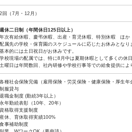
2回（7月・12月）
週休二日制（年間休日125日以上）
年次有給休暇、慶弔休暇、出産・育児休暇、特別休暇 ほか
配属先の学校・保育園のスケジュールに応じたお休みとなり
基本的には土日祝日がお休みです。
学校現場の配属では、特に8月中は夏期休暇として多くの休
土曜日は年間数回、社内研修や学校行事等での給食提供によ
各種社会保険完備（雇用保険・労災保険・健康保険・厚生年
制服貸与
退職金制度 (勤続3年以上）
永年勤続表彰（10年、20年）
資格取得支援制度
産休、育休取得実績100%
食事補助制度
副業、WワークOK（要申請）