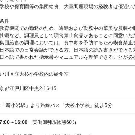
学校や保育園等の集団給食、大量調理現場の経験者は優遇い
条件
教育機関での勤務のため、通勤および勤務中の華美な服装や
牡蠣など、調理員として喫食禁止食品があることに同意いた
集団給食の調理においては、食中毒を予防するため喫食禁止
日本語での日常会話ができる方、日本語の読み書きができる
日本語で書かれた指示書やマニュアルを理解できることが必
戸川区立大杉小学校内の給食室
京都江戸川区中央2-16-15
R「新小岩駅」より路線バス「大杉小学校」徒歩5分
7:00～16:00
実働8時間/休憩60分