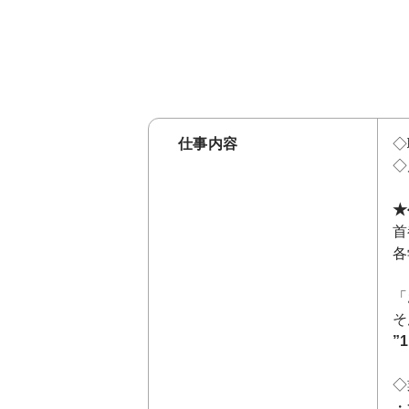
仕事内容
◇
◇
★
首
各
「
そ
”
◇
・