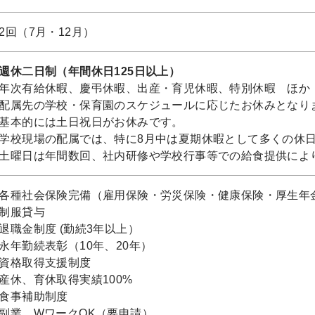
2回（7月・12月）
週休二日制（年間休日125日以上）
年次有給休暇、慶弔休暇、出産・育児休暇、特別休暇 ほか
配属先の学校・保育園のスケジュールに応じたお休みとなり
基本的には土日祝日がお休みです。
学校現場の配属では、特に8月中は夏期休暇として多くの休
土曜日は年間数回、社内研修や学校行事等での給食提供によ
各種社会保険完備（雇用保険・労災保険・健康保険・厚生年
制服貸与
退職金制度 (勤続3年以上）
永年勤続表彰（10年、20年）
資格取得支援制度
産休、育休取得実績100%
食事補助制度
副業、WワークOK（要申請）