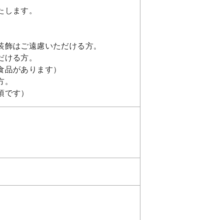
たします。
装飾はご遠慮いただける方。
だける方。
食品があります）
方。
須です）