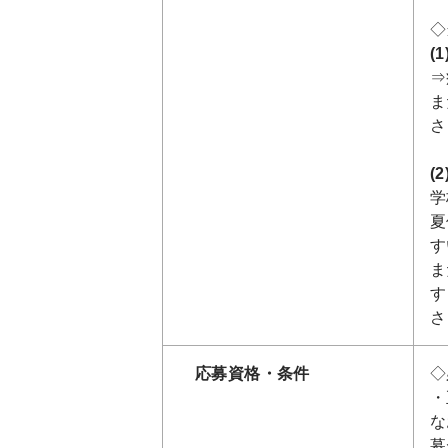
◇
(
⇒
ま
さ
(
学
夏
す
ま
す
さ
応募資格・条件
◇
・
な
募