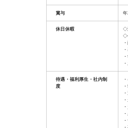
賞与
年
休日休暇
◇
◇
・
・
・
・
待遇・福利厚生・社内制
・
度
・
・
・
・
・
・
・