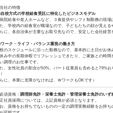
当社の特徴
1)自校方式の学校給食受託に特化したビジネスモデル
病院給食や老人ホームなど、３食提供やシフト制勤務の現場
た、学校内の給食室が職場なので、子どもたちの顔が見える
らに、各自治体が主要なお取引先なので、安定した会社経営
2)ワーク・ライフ・バランス重視の働き方
校のスケジュールに沿った勤務なので、基本的に土日がお休み
休み中の長期休暇でリフレッシュできたり、ご家族との時間
い調理のお仕事です。
た、女性社員の割合が50%、パート従業員も含めると79%
！
らに、本業に支障がなければ、ＷワークもOKです♪
必須資格：
調理師免許・栄養士免許・管理栄養士免許のいず
正社員採用については、上記資格が必須となります。
お、資格をお持ちでないものの一定の調理実務経験をお持ち
が可能です。