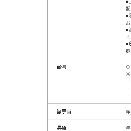
■
配
■
お
■
ま
■
超
給与
◇
※
・
・
・
諸手当
職
昇給
年