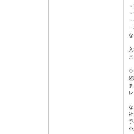
・
・
・
・
な
入
ま
◇
経
ま
レ
な
社
予
※