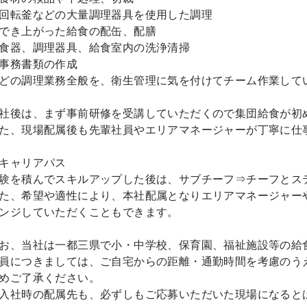
回転釜などの大量調理器具を使用した調理
でき上がった給食の配缶、配膳
食器、調理器具、給食室内の洗浄清掃
事務書類の作成
どの調理業務全般を、衛生管理に気を付けてチーム作業して
社後は、まず事前研修を受講していただくので集団給食が初
た、現場配属後も先輩社員やエリアマネージャーが丁寧に仕
キャリアパス
験を積んでスキルアップした後は、サブチーフ⇒チーフとス
た、希望や適性により、本社配属となりエリアマネージャー
ンジしていただくこともできます。
お、当社は一都三県で小・中学校、保育園、福祉施設等の給
員につきましては、ご自宅からの距離・通勤時間を考慮のう
めご了承ください。
入社時の配属先も、必ずしもご応募いただいた現場になると