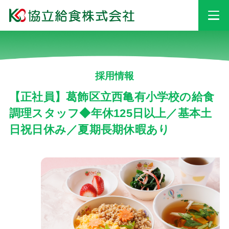
事業情報
採用情報
安心・安全への
取り組み
【正社員】葛飾区立西亀有小学校の給食
調理スタッフ◆年休125日以上／基本土
日祝日休み／夏期長期休暇あり
採用情報
会社情報
お知らせ