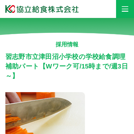
事業情報
採用情報
安心・安全への
取り組み
習志野市立津田沼小学校の学校給食調理
補助パート【Wワーク可/15時まで/週3日
～】
採用情報
会社情報
お知らせ