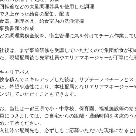
回転釜などの大量調理器具を使用した調理
でき上がった給食の配缶、配膳
食器、調理器具、給食室内の洗浄清掃
事務書類の作成
どの調理業務全般を、衛生管理に気を付けてチーム作業して
社後は、まず事前研修を受講していただくので集団給食が初
た、現場配属後も先輩社員やエリアマネージャーが丁寧に仕
キャリアパス
験を積んでスキルアップした後は、サブチーフ⇒チーフとス
た、希望や適性により、本社配属となりエリアマネージャー
ンジしていただくこともできます。
お、当社は一都三県で小・中学校、保育園、福祉施設等の給
員につきましては、ご自宅からの距離・通勤時間を考慮のう
めご了承ください。
入社時の配属先も、必ずしもご応募いただいた現場になると