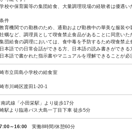
学校や保育園等の集団給食、大量調理現場の経験者は優遇い
条件
教育機関での勤務のため、通勤および勤務中の華美な服装や
牡蠣など、調理員として喫食禁止食品があることに同意いた
集団給食の調理においては、食中毒を予防するため喫食禁止
日本語での日常会話ができる方、日本語の読み書きができる
日本語で書かれた指示書やマニュアルを理解できることが必
崎市立田島小学校の給食室
崎市川崎区渡田1-20-1
R南武線「小田栄駅」より徒歩17分
崎駅より臨港バス大島一丁目下車 徒歩5分
7:00～16:00
実働8時間/休憩60分