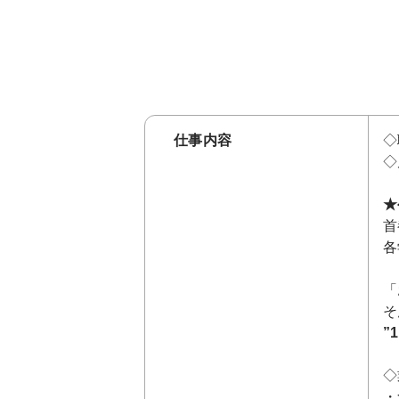
仕事内容
◇
◇
★
首
各
「
そ
”
◇
・