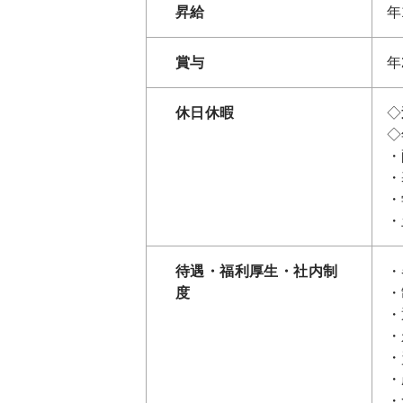
昇給
年
賞与
年
休日休暇
◇
◇
・
・
・
・
待遇・福利厚生・社内制
・
度
・
・
・
・
・
・