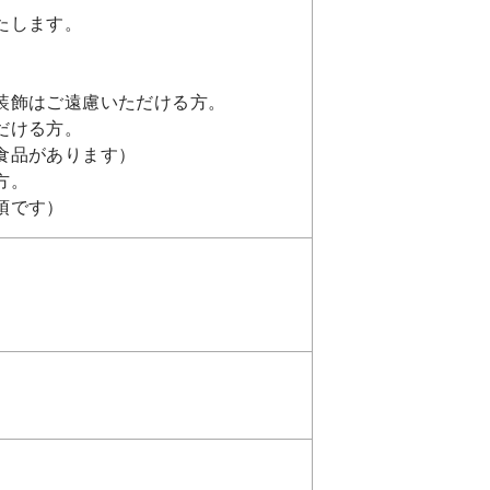
たします。
装飾はご遠慮いただける方。
だける方。
食品があります）
方。
須です）