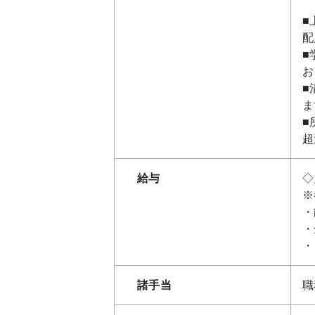
■
配
■
お
■
ま
■
超
給与
◇
※
・
・
・
諸手当
職