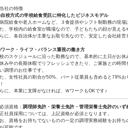
当社の特徴
1)自校方式の学校給食受託に特化したビジネスモデル
病院給食や老人ホームなど、３食提供やシフト制勤務の現場
た、学校内の給食室が職場なので、子どもたちの顔が見える
らに、各自治体が主要なお取引先なので、安定した会社経営
2)ワーク・ライフ・バランス重視の働き方
校のスケジュールに沿った勤務なので、基本的に土日がお休み
休み中の長期休暇でリフレッシュできたり、ご家族との時間
い調理のお仕事です。
た、女性社員の割合が50%、パート従業員も含めると79%
！
らに、本業に支障がなければ、ＷワークもOKです♪
必須資格：
調理師免許・栄養士免許・管理栄養士免許のいず
正社員採用については、上記資格が必須となります。
お、資格をお持ちでないものの一定の調理実務経験をお持ち
が可能です。