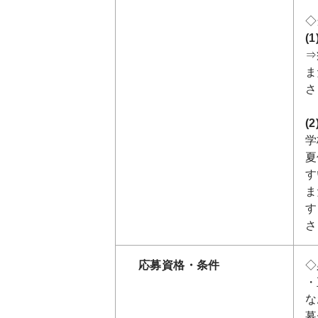
◇
(
⇒
ま
さ
(
学
夏
す
ま
す
さ
応募資格・条件
◇
・
な
募