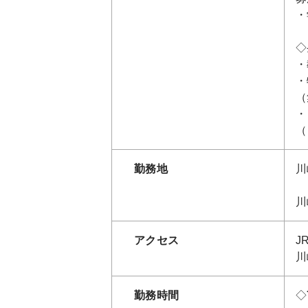
・
◇
・
・
（
・
（
勤務地
川
川
アクセス
J
川
勤務時間
◇