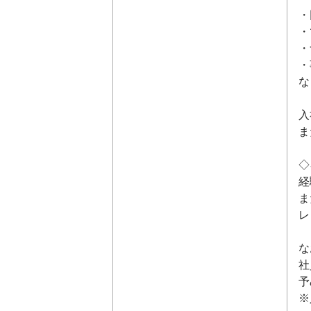
・
・
・
・
な
入
ま
◇
経
ま
レ
な
社
予
※